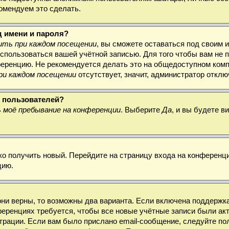
комендуем это сделать.
д имени и пароля?
ть при каждом посещении
, вы сможете оставаться под своим 
воспользоваться вашей учётной записью. Для того чтобы вам не
ференцию. Не рекомендуется делать это на общедоступном комп
ри каждом посещении
отсутствует, значит, администратор откл
х пользователей?
 моё пребывание на конференции
. Выберите
Да
, и вы будете 
гко получить новый. Перейдите на страницу входа на конферен
цию.
они верны, то возможны два варианта. Если включена поддержка
ференциях требуется, чтобы все новые учётные записи были а
трации. Если вам было прислано email-сообщение, следуйте по