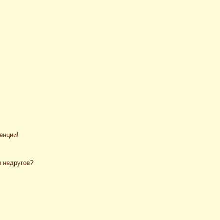
енции!
и недругов?