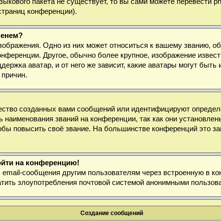
 языкового пакета не существует, то вы сами можете перевести
страниц конференции).
менем?
зображения. Одно из них может относиться к вашему званию, об
онференции. Другое, обычно более крупное, изображение извест
держка аватар, и от него же зависит, какие аватары могут быт
 причин.
ество созданных вами сообщений или идентифицируют определё
 наименования званий на конференции, так как они установлен
бы повысить своё звание. На большинстве конференций это за
войти на конференцию!
ь email-сообщения другим пользователям через встроенную в к
ратить злоупотребления почтовой системой анонимными пользов
Создание сообщений