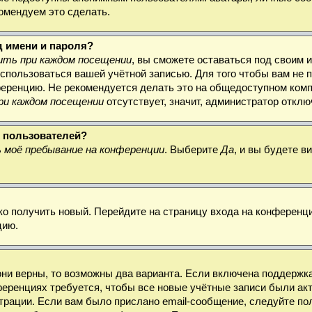
комендуем это сделать.
д имени и пароля?
ть при каждом посещении
, вы сможете оставаться под своим 
воспользоваться вашей учётной записью. Для того чтобы вам не
ференцию. Не рекомендуется делать это на общедоступном комп
ри каждом посещении
отсутствует, значит, администратор откл
х пользователей?
 моё пребывание на конференции
. Выберите
Да
, и вы будете 
гко получить новый. Перейдите на страницу входа на конферен
цию.
они верны, то возможны два варианта. Если включена поддержка
ференциях требуется, чтобы все новые учётные записи были а
трации. Если вам было прислано email-сообщение, следуйте по