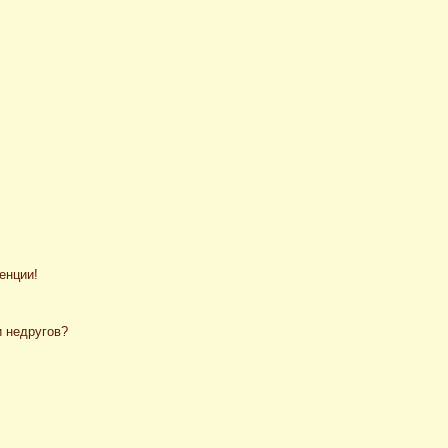
енции!
и недругов?