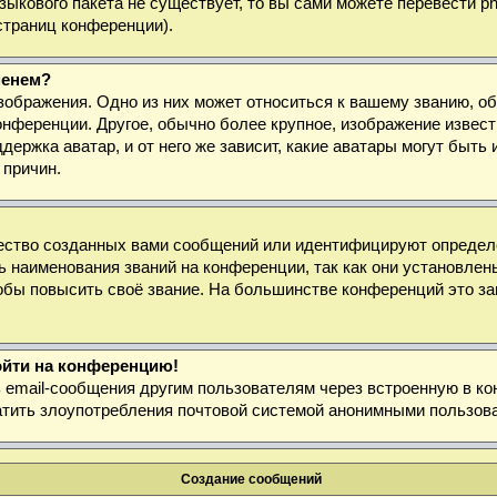
 языкового пакета не существует, то вы сами можете перевести
страниц конференции).
менем?
зображения. Одно из них может относиться к вашему званию, об
онференции. Другое, обычно более крупное, изображение извест
держка аватар, и от него же зависит, какие аватары могут быт
 причин.
ество созданных вами сообщений или идентифицируют определё
 наименования званий на конференции, так как они установлен
бы повысить своё звание. На большинстве конференций это за
войти на конференцию!
ь email-сообщения другим пользователям через встроенную в к
ратить злоупотребления почтовой системой анонимными пользов
Создание сообщений