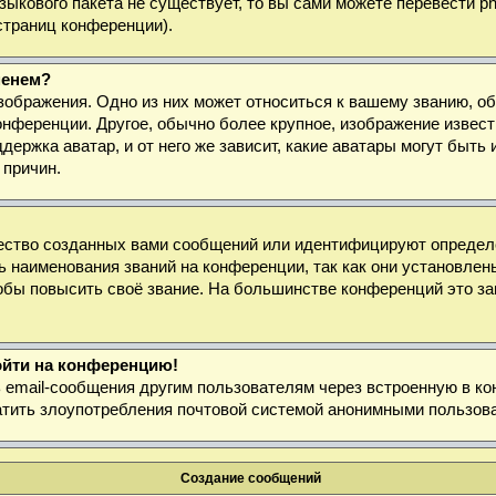
 языкового пакета не существует, то вы сами можете перевести
страниц конференции).
менем?
зображения. Одно из них может относиться к вашему званию, об
онференции. Другое, обычно более крупное, изображение извест
держка аватар, и от него же зависит, какие аватары могут быт
 причин.
ество созданных вами сообщений или идентифицируют определё
 наименования званий на конференции, так как они установлен
бы повысить своё звание. На большинстве конференций это за
войти на конференцию!
ь email-сообщения другим пользователям через встроенную в к
ратить злоупотребления почтовой системой анонимными пользов
Создание сообщений