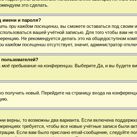
комендуем это сделать.
д имени и пароля?
ть при каждом посещении
, вы сможете оставаться под своим 
воспользоваться вашей учётной записью. Для того чтобы вам не
ференцию. Не рекомендуется делать это на общедоступном комп
ри каждом посещении
отсутствует, значит, администратор откл
х пользователей?
 моё пребывание на конференции
. Выберите
Да
, и вы будете 
гко получить новый. Перейдите на страницу входа на конферен
цию.
они верны, то возможны два варианта. Если включена поддержка
ференциях требуется, чтобы все новые учётные записи были а
трации. Если вам было прислано email-сообщение, следуйте по