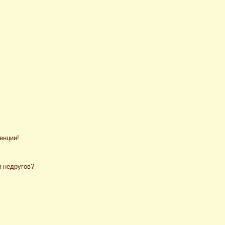
енции!
и недругов?