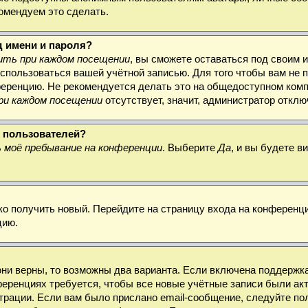
комендуем это сделать.
д имени и пароля?
ть при каждом посещении
, вы сможете оставаться под своим 
воспользоваться вашей учётной записью. Для того чтобы вам не
ференцию. Не рекомендуется делать это на общедоступном комп
ри каждом посещении
отсутствует, значит, администратор откл
х пользователей?
 моё пребывание на конференции
. Выберите
Да
, и вы будете 
гко получить новый. Перейдите на страницу входа на конферен
цию.
они верны, то возможны два варианта. Если включена поддержка
ференциях требуется, чтобы все новые учётные записи были а
трации. Если вам было прислано email-сообщение, следуйте по