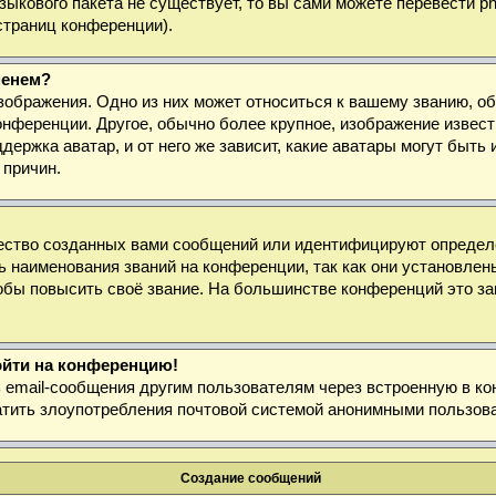
 языкового пакета не существует, то вы сами можете перевести
страниц конференции).
менем?
зображения. Одно из них может относиться к вашему званию, об
онференции. Другое, обычно более крупное, изображение извест
держка аватар, и от него же зависит, какие аватары могут быт
 причин.
ество созданных вами сообщений или идентифицируют определё
 наименования званий на конференции, так как они установлен
бы повысить своё звание. На большинстве конференций это за
войти на конференцию!
ь email-сообщения другим пользователям через встроенную в к
ратить злоупотребления почтовой системой анонимными пользов
Создание сообщений