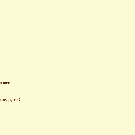
енции!
и недругов?