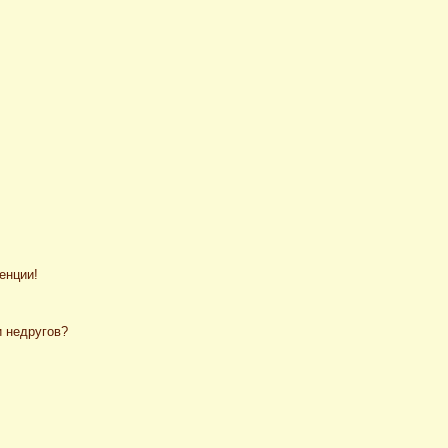
енции!
и недругов?