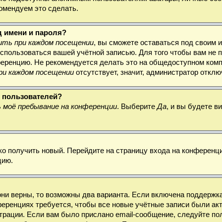
комендуем это сделать.
д имени и пароля?
ть при каждом посещении
, вы сможете оставаться под своим 
воспользоваться вашей учётной записью. Для того чтобы вам не
ференцию. Не рекомендуется делать это на общедоступном комп
ри каждом посещении
отсутствует, значит, администратор откл
х пользователей?
 моё пребывание на конференции
. Выберите
Да
, и вы будете 
гко получить новый. Перейдите на страницу входа на конферен
цию.
они верны, то возможны два варианта. Если включена поддержка
ференциях требуется, чтобы все новые учётные записи были а
трации. Если вам было прислано email-сообщение, следуйте по