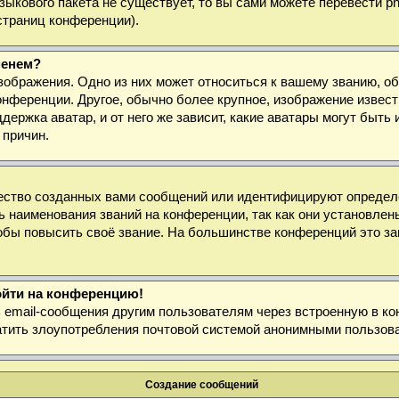
 языкового пакета не существует, то вы сами можете перевести
страниц конференции).
менем?
зображения. Одно из них может относиться к вашему званию, об
онференции. Другое, обычно более крупное, изображение извест
держка аватар, и от него же зависит, какие аватары могут быт
 причин.
ество созданных вами сообщений или идентифицируют определё
 наименования званий на конференции, так как они установлен
бы повысить своё звание. На большинстве конференций это за
войти на конференцию!
ь email-сообщения другим пользователям через встроенную в к
ратить злоупотребления почтовой системой анонимными пользов
Создание сообщений