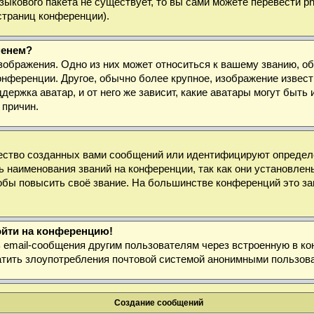
 языкового пакета не существует, то вы сами можете перевести
страниц конференции).
менем?
зображения. Одно из них может относиться к вашему званию, об
онференции. Другое, обычно более крупное, изображение извест
держка аватар, и от него же зависит, какие аватары могут быт
 причин.
ество созданных вами сообщений или идентифицируют определё
 наименования званий на конференции, так как они установлен
бы повысить своё звание. На большинстве конференций это за
войти на конференцию!
ь email-сообщения другим пользователям через встроенную в к
ратить злоупотребления почтовой системой анонимными пользов
Создание сообщений