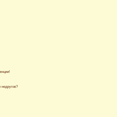
енции!
и недругов?