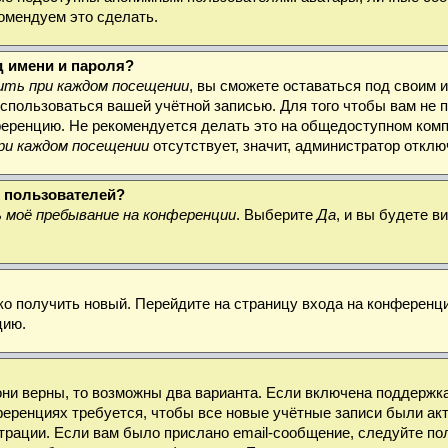
комендуем это сделать.
д имени и пароля?
ть при каждом посещении
, вы сможете оставаться под своим 
воспользоваться вашей учётной записью. Для того чтобы вам не
ференцию. Не рекомендуется делать это на общедоступном комп
ри каждом посещении
отсутствует, значит, администратор откл
х пользователей?
 моё пребывание на конференции
. Выберите
Да
, и вы будете 
гко получить новый. Перейдите на страницу входа на конферен
цию.
они верны, то возможны два варианта. Если включена поддержка
ференциях требуется, чтобы все новые учётные записи были а
трации. Если вам было прислано email-сообщение, следуйте по