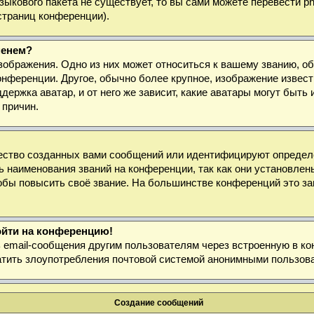
 языкового пакета не существует, то вы сами можете перевести
страниц конференции).
менем?
зображения. Одно из них может относиться к вашему званию, об
онференции. Другое, обычно более крупное, изображение извест
держка аватар, и от него же зависит, какие аватары могут быт
 причин.
ество созданных вами сообщений или идентифицируют определё
 наименования званий на конференции, так как они установлен
бы повысить своё звание. На большинстве конференций это за
войти на конференцию!
ь email-сообщения другим пользователям через встроенную в к
ратить злоупотребления почтовой системой анонимными пользов
Создание сообщений