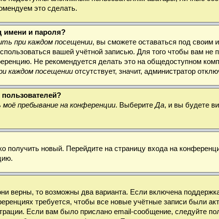
комендуем это сделать.
д имени и пароля?
ть при каждом посещении
, вы сможете оставаться под своим 
воспользоваться вашей учётной записью. Для того чтобы вам не
ференцию. Не рекомендуется делать это на общедоступном комп
ри каждом посещении
отсутствует, значит, администратор откл
х пользователей?
 моё пребывание на конференции
. Выберите
Да
, и вы будете 
гко получить новый. Перейдите на страницу входа на конферен
цию.
они верны, то возможны два варианта. Если включена поддержка
ференциях требуется, чтобы все новые учётные записи были а
трации. Если вам было прислано email-сообщение, следуйте по