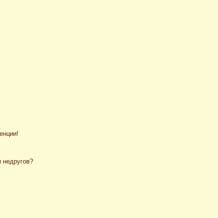
енции!
и недругов?