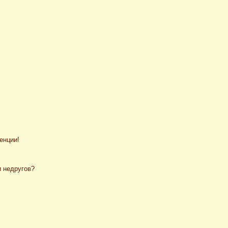
енции!
и недругов?