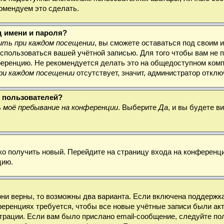
комендуем это сделать.
д имени и пароля?
ть при каждом посещении
, вы сможете оставаться под своим 
воспользоваться вашей учётной записью. Для того чтобы вам не
ференцию. Не рекомендуется делать это на общедоступном комп
ри каждом посещении
отсутствует, значит, администратор откл
х пользователей?
 моё пребывание на конференции
. Выберите
Да
, и вы будете 
гко получить новый. Перейдите на страницу входа на конферен
цию.
они верны, то возможны два варианта. Если включена поддержка
ференциях требуется, чтобы все новые учётные записи были а
трации. Если вам было прислано email-сообщение, следуйте по