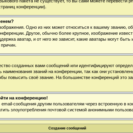
 языкового пакета не существует, то вы сами можете перевести
страниц конференции).
менем?
зображения. Одно из них может относиться к вашему званию, об
онференции. Другое, обычно более крупное, изображение извест
держка аватар, и от него же зависит, какие аватары могут быт
 причин.
ество созданных вами сообщений или идентифицируют определё
 наименования званий на конференции, так как они установлен
бы повысить своё звание. На большинстве конференций это за
войти на конференцию!
ь email-сообщения другим пользователям через встроенную в к
ратить злоупотребления почтовой системой анонимными пользов
Создание сообщений