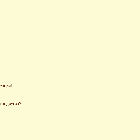
енции!
и недругов?