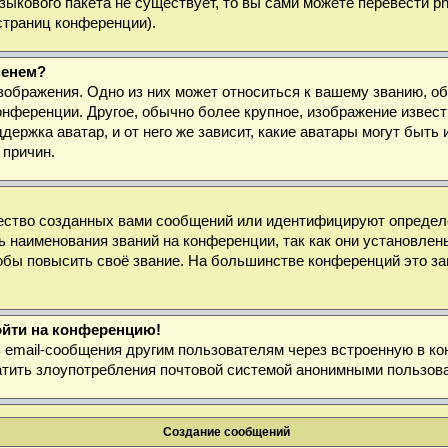
 языкового пакета не существует, то вы сами можете перевести
страниц конференции).
менем?
зображения. Одно из них может относиться к вашему званию, об
онференции. Другое, обычно более крупное, изображение извест
держка аватар, и от него же зависит, какие аватары могут быт
 причин.
ество созданных вами сообщений или идентифицируют определё
 наименования званий на конференции, так как они установлен
бы повысить своё звание. На большинстве конференций это за
войти на конференцию!
ь email-сообщения другим пользователям через встроенную в к
ратить злоупотребления почтовой системой анонимными пользов
Создание сообщений