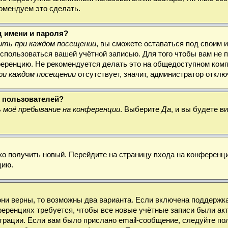
комендуем это сделать.
д имени и пароля?
ть при каждом посещении
, вы сможете оставаться под своим 
воспользоваться вашей учётной записью. Для того чтобы вам не
ференцию. Не рекомендуется делать это на общедоступном комп
ри каждом посещении
отсутствует, значит, администратор откл
х пользователей?
 моё пребывание на конференции
. Выберите
Да
, и вы будете 
гко получить новый. Перейдите на страницу входа на конферен
цию.
они верны, то возможны два варианта. Если включена поддержка
ференциях требуется, чтобы все новые учётные записи были а
трации. Если вам было прислано email-сообщение, следуйте по