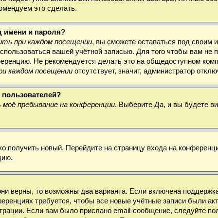
комендуем это сделать.
д имени и пароля?
ть при каждом посещении
, вы сможете оставаться под своим 
воспользоваться вашей учётной записью. Для того чтобы вам не
ференцию. Не рекомендуется делать это на общедоступном комп
ри каждом посещении
отсутствует, значит, администратор откл
х пользователей?
 моё пребывание на конференции
. Выберите
Да
, и вы будете 
гко получить новый. Перейдите на страницу входа на конферен
цию.
они верны, то возможны два варианта. Если включена поддержка
ференциях требуется, чтобы все новые учётные записи были а
трации. Если вам было прислано email-сообщение, следуйте по