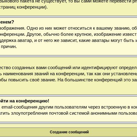
 языкового пакета не существует, то вы сами можете перевести
страниц конференции).
менем?
зображения. Одно из них может относиться к вашему званию, об
онференции. Другое, обычно более крупное, изображение извест
держка аватар, и от него же зависит, какие аватары могут быт
 причин.
ество созданных вами сообщений или идентифицируют определё
 наименования званий на конференции, так как они установлен
бы повысить своё звание. На большинстве конференций это за
войти на конференцию!
ь email-сообщения другим пользователям через встроенную в к
ратить злоупотребления почтовой системой анонимными пользов
Создание сообщений