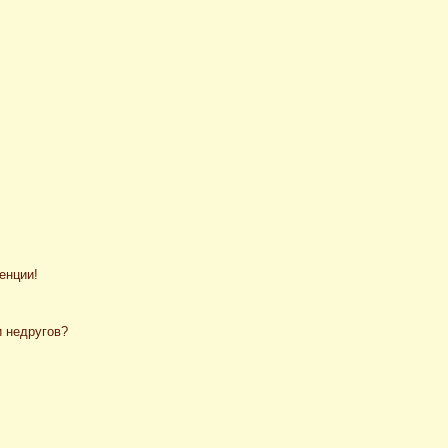
енции!
и недругов?