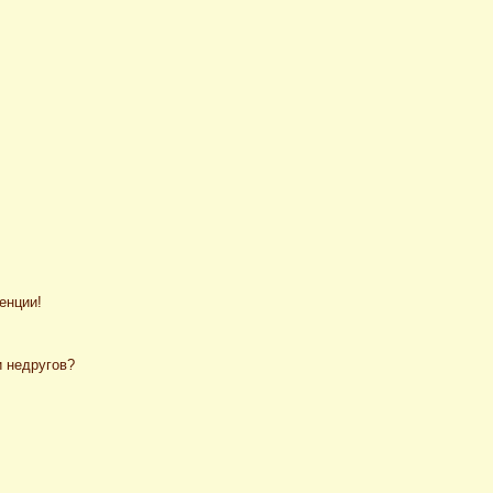
енции!
и недругов?