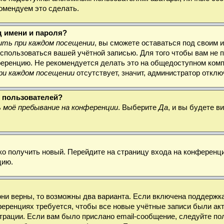
комендуем это сделать.
д имени и пароля?
ть при каждом посещении
, вы сможете оставаться под своим 
воспользоваться вашей учётной записью. Для того чтобы вам не
ференцию. Не рекомендуется делать это на общедоступном комп
ри каждом посещении
отсутствует, значит, администратор откл
х пользователей?
 моё пребывание на конференции
. Выберите
Да
, и вы будете 
гко получить новый. Перейдите на страницу входа на конферен
цию.
они верны, то возможны два варианта. Если включена поддержка
ференциях требуется, чтобы все новые учётные записи были а
трации. Если вам было прислано email-сообщение, следуйте по