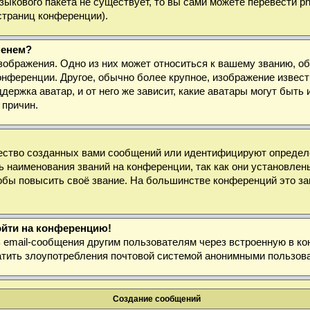
 языкового пакета не существует, то вы сами можете перевести
страниц конференции).
менем?
зображения. Одно из них может относиться к вашему званию, об
онференции. Другое, обычно более крупное, изображение извест
держка аватар, и от него же зависит, какие аватары могут быт
 причин.
ество созданных вами сообщений или идентифицируют определё
 наименования званий на конференции, так как они установлен
бы повысить своё звание. На большинстве конференций это за
войти на конференцию!
ь email-сообщения другим пользователям через встроенную в к
ратить злоупотребления почтовой системой анонимными пользов
Создание сообщений