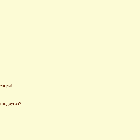
енции!
и недругов?