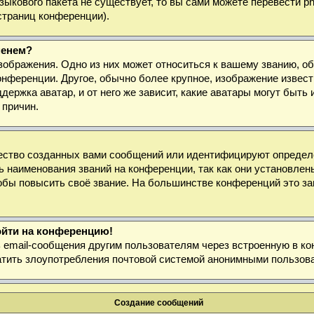
 языкового пакета не существует, то вы сами можете перевести
страниц конференции).
менем?
зображения. Одно из них может относиться к вашему званию, об
онференции. Другое, обычно более крупное, изображение извест
держка аватар, и от него же зависит, какие аватары могут быт
 причин.
ество созданных вами сообщений или идентифицируют определё
 наименования званий на конференции, так как они установлен
бы повысить своё звание. На большинстве конференций это за
войти на конференцию!
ь email-сообщения другим пользователям через встроенную в к
ратить злоупотребления почтовой системой анонимными пользов
Создание сообщений