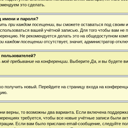
комендуем это сделать.
д имени и пароля?
ть при каждом посещении
, вы сможете оставаться под своим 
воспользоваться вашей учётной записью. Для того чтобы вам не
ференцию. Не рекомендуется делать это на общедоступном комп
ри каждом посещении
отсутствует, значит, администратор откл
х пользователей?
 моё пребывание на конференции
. Выберите
Да
, и вы будете 
гко получить новый. Перейдите на страницу входа на конферен
цию.
они верны, то возможны два варианта. Если включена поддержка
ференциях требуется, чтобы все новые учётные записи были а
трации. Если вам было прислано email-сообщение, следуйте по