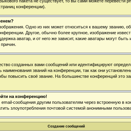
 языкового пакета не существует, то вы сами можете перевести
страниц конференции).
менем?
зображения. Одно из них может относиться к вашему званию, об
онференции. Другое, обычно более крупное, изображение извест
держка аватар, и от него же зависит, какие аватары могут быт
 причин.
ество созданных вами сообщений или идентифицируют определё
 наименования званий на конференции, так как они установлен
бы повысить своё звание. На большинстве конференций это за
войти на конференцию!
ь email-сообщения другим пользователям через встроенную в к
ратить злоупотребления почтовой системой анонимными пользов
Создание сообщений