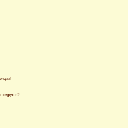
енции!
и недругов?