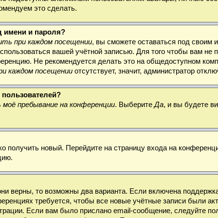
комендуем это сделать.
д имени и пароля?
ть при каждом посещении
, вы сможете оставаться под своим 
воспользоваться вашей учётной записью. Для того чтобы вам не
ференцию. Не рекомендуется делать это на общедоступном комп
ри каждом посещении
отсутствует, значит, администратор откл
х пользователей?
 моё пребывание на конференции
. Выберите
Да
, и вы будете 
гко получить новый. Перейдите на страницу входа на конферен
цию.
они верны, то возможны два варианта. Если включена поддержка
ференциях требуется, чтобы все новые учётные записи были а
трации. Если вам было прислано email-сообщение, следуйте по