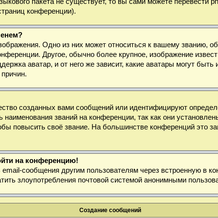
 языкового пакета не существует, то вы сами можете перевести
страниц конференции).
менем?
зображения. Одно из них может относиться к вашему званию, об
онференции. Другое, обычно более крупное, изображение извест
держка аватар, и от него же зависит, какие аватары могут быт
 причин.
ество созданных вами сообщений или идентифицируют определё
 наименования званий на конференции, так как они установлен
бы повысить своё звание. На большинстве конференций это за
войти на конференцию!
ь email-сообщения другим пользователям через встроенную в к
ратить злоупотребления почтовой системой анонимными пользов
Создание сообщений