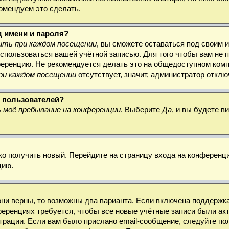
комендуем это сделать.
д имени и пароля?
ть при каждом посещении
, вы сможете оставаться под своим 
воспользоваться вашей учётной записью. Для того чтобы вам не
ференцию. Не рекомендуется делать это на общедоступном комп
ри каждом посещении
отсутствует, значит, администратор откл
х пользователей?
 моё пребывание на конференции
. Выберите
Да
, и вы будете 
гко получить новый. Перейдите на страницу входа на конферен
цию.
они верны, то возможны два варианта. Если включена поддержка
ференциях требуется, чтобы все новые учётные записи были а
трации. Если вам было прислано email-сообщение, следуйте по