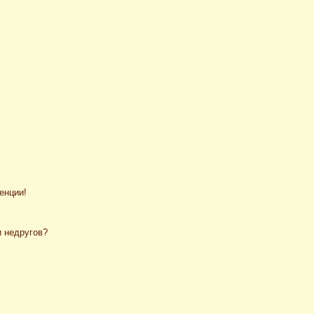
енции!
и недругов?