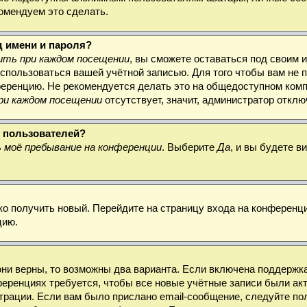
комендуем это сделать.
д имени и пароля?
ть при каждом посещении
, вы сможете оставаться под своим 
воспользоваться вашей учётной записью. Для того чтобы вам не
ференцию. Не рекомендуется делать это на общедоступном комп
ри каждом посещении
отсутствует, значит, администратор откл
х пользователей?
 моё пребывание на конференции
. Выберите
Да
, и вы будете 
гко получить новый. Перейдите на страницу входа на конферен
цию.
они верны, то возможны два варианта. Если включена поддержка
ференциях требуется, чтобы все новые учётные записи были а
трации. Если вам было прислано email-сообщение, следуйте по