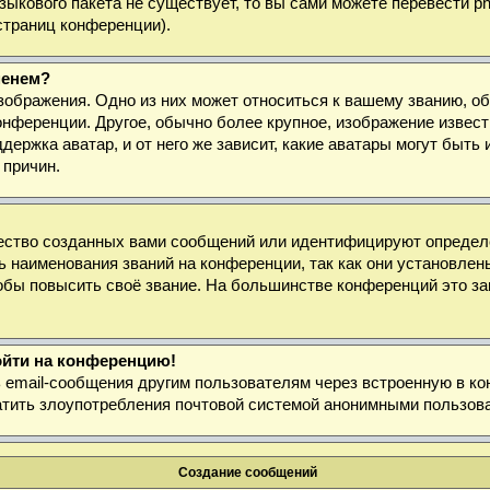
 языкового пакета не существует, то вы сами можете перевести
страниц конференции).
менем?
зображения. Одно из них может относиться к вашему званию, об
онференции. Другое, обычно более крупное, изображение извест
держка аватар, и от него же зависит, какие аватары могут быт
 причин.
ество созданных вами сообщений или идентифицируют определё
 наименования званий на конференции, так как они установлен
бы повысить своё звание. На большинстве конференций это за
войти на конференцию!
ь email-сообщения другим пользователям через встроенную в к
ратить злоупотребления почтовой системой анонимными пользов
Создание сообщений