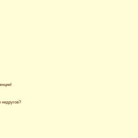
енции!
и недругов?