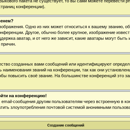
 языкового пакета не существует, то вы сами можете перевести
страниц конференции).
менем?
зображения. Одно из них может относиться к вашему званию, об
онференции. Другое, обычно более крупное, изображение извест
держка аватар, и от него же зависит, какие аватары могут быт
 причин.
ество созданных вами сообщений или идентифицируют определё
 наименования званий на конференции, так как они установлен
бы повысить своё звание. На большинстве конференций это за
войти на конференцию!
ь email-сообщения другим пользователям через встроенную в к
ратить злоупотребления почтовой системой анонимными пользов
Создание сообщений