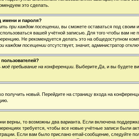
комендуем это сделать.
д имени и пароля?
ть при каждом посещении
, вы сможете оставаться под своим 
воспользоваться вашей учётной записью. Для того чтобы вам не
ференцию. Не рекомендуется делать это на общедоступном комп
ри каждом посещении
отсутствует, значит, администратор откл
х пользователей?
 моё пребывание на конференции
. Выберите
Да
, и вы будете 
гко получить новый. Перейдите на страницу входа на конферен
цию.
они верны, то возможны два варианта. Если включена поддержка
ференциях требуется, чтобы все новые учётные записи были а
трации. Если вам было прислано email-сообщение, следуйте по