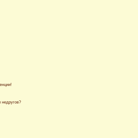
енции!
и недругов?