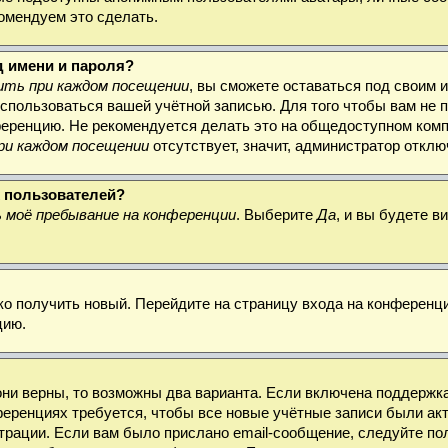
комендуем это сделать.
д имени и пароля?
ть при каждом посещении
, вы сможете оставаться под своим 
воспользоваться вашей учётной записью. Для того чтобы вам не
ференцию. Не рекомендуется делать это на общедоступном комп
ри каждом посещении
отсутствует, значит, администратор откл
х пользователей?
 моё пребывание на конференции
. Выберите
Да
, и вы будете 
гко получить новый. Перейдите на страницу входа на конферен
цию.
они верны, то возможны два варианта. Если включена поддержка
ференциях требуется, чтобы все новые учётные записи были а
трации. Если вам было прислано email-сообщение, следуйте по