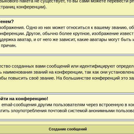
 языкового пакета не существует, то вы сами можете перевести
страниц конференции).
менем?
зображения. Одно из них может относиться к вашему званию, об
онференции. Другое, обычно более крупное, изображение извест
держка аватар, и от него же зависит, какие аватары могут быт
 причин.
ество созданных вами сообщений или идентифицируют определё
 наименования званий на конференции, так как они установлен
бы повысить своё звание. На большинстве конференций это за
войти на конференцию!
ь email-сообщения другим пользователям через встроенную в к
ратить злоупотребления почтовой системой анонимными пользов
Создание сообщений