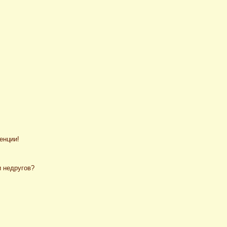
енции!
и недругов?