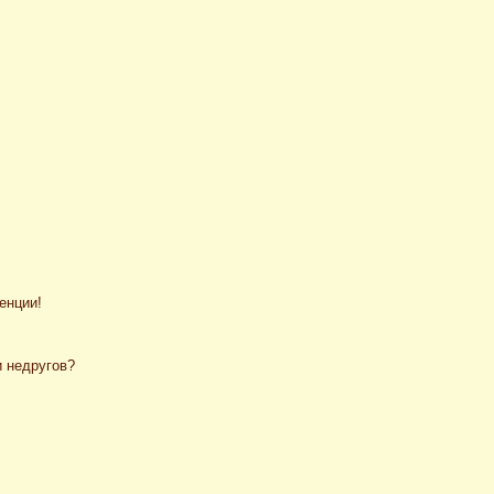
енции!
и недругов?