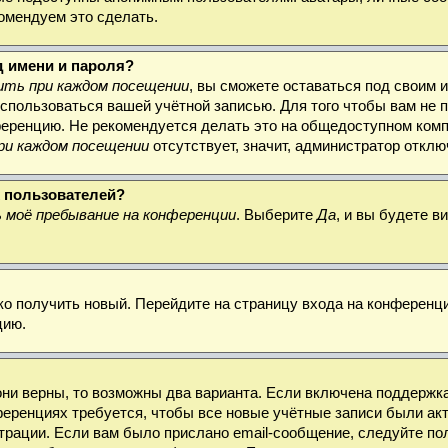
комендуем это сделать.
д имени и пароля?
ть при каждом посещении
, вы сможете оставаться под своим 
воспользоваться вашей учётной записью. Для того чтобы вам не
ференцию. Не рекомендуется делать это на общедоступном комп
ри каждом посещении
отсутствует, значит, администратор откл
х пользователей?
 моё пребывание на конференции
. Выберите
Да
, и вы будете 
гко получить новый. Перейдите на страницу входа на конферен
цию.
они верны, то возможны два варианта. Если включена поддержка
ференциях требуется, чтобы все новые учётные записи были а
трации. Если вам было прислано email-сообщение, следуйте по