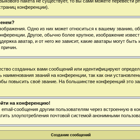
 языкового пакета не существует, то вы сами можете перевести
страниц конференции).
менем?
зображения. Одно из них может относиться к вашему званию, об
онференции. Другое, обычно более крупное, изображение извест
держка аватар, и от него же зависит, какие аватары могут быт
 причин.
ество созданных вами сообщений или идентифицируют определё
 наименования званий на конференции, так как они установлен
бы повысить своё звание. На большинстве конференций это за
войти на конференцию!
ь email-сообщения другим пользователям через встроенную в к
ратить злоупотребления почтовой системой анонимными пользов
Создание сообщений