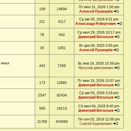
Пт июл 31, 2026 1:50 pm
159
14694
Алексей Пушкарёв
Ср авг 05, 2026 9:31 pm
211
4117
Александр Робертович
Ср июл 29, 2026 10:17 pm
78
542
Димитрий Витальев
Вт дек 09, 2025 5:05 pm
35
1001
Алексей Пушкарёв
и иных
Вс янв 18, 2026 10:39 pm
442
7269
Ярослав дмитриевич
Пт июн 19, 2026 10:07 pm
173
12882
Димитрий Витальев
Ср авг 05, 2026 3:29 pm
2547
92434
Димитрий Витальев
Сб июл 04, 2026 8:40 pm
595
19213
Димитрий Витальев
Пн сен 02, 2019 11:00 pm
11768
443560
Сергей Кудеярович