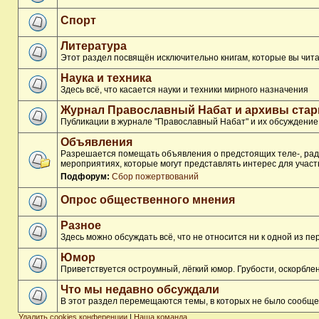
Спорт
Литература
Этот раздел посвящён исключительно книгам, которые вы чита
Наука и техника
Здесь всё, что касается науки и техники мирного назначения
Журнал Православный Набат и архивы ста
Публикации в журнале "Православный Набат" и их обсуждение
Объявления
Разрешается помещать объявления о предстоящих теле-, ради
мероприятиях, которые могут представлять интерес для участ
Подфорум:
Сбор пожертвований
Опрос общественного мнения
Разное
Здесь можно обсуждать всё, что не относится ни к одной из 
Юмор
Приветствуется остроумный, лёгкий юмор. Грубости, оскорбл
Что мы недавно обсуждали
В этот раздел перемещаются темы, в которых не было сообще
Удалить cookies конференции
|
Наша команда