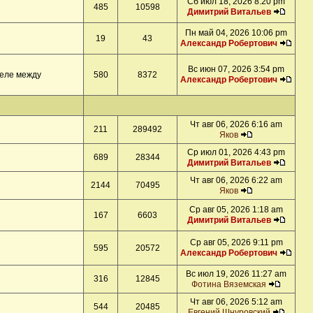
Сб июл 18, 2026 8:20 pm
485
10598
Димитрий Витальев
Пн май 04, 2026 10:06 pm
19
43
Александр Робертович
Вс июн 07, 2026 3:54 pm
деле между
580
8372
Александр Робертович
Чт авг 06, 2026 6:16 am
211
289492
Яков
Ср июл 01, 2026 4:43 pm
689
28344
Димитрий Витальев
Чт авг 06, 2026 6:22 am
2144
70495
Яков
Ср авг 05, 2026 1:18 am
167
6603
Димитрий Витальев
Ср авг 05, 2026 9:11 pm
595
20572
Александр Робертович
Вс июл 19, 2026 11:27 am
316
12845
Фотина Вяземская
Чт авг 06, 2026 5:12 am
544
20485
Евгений Шнуровский