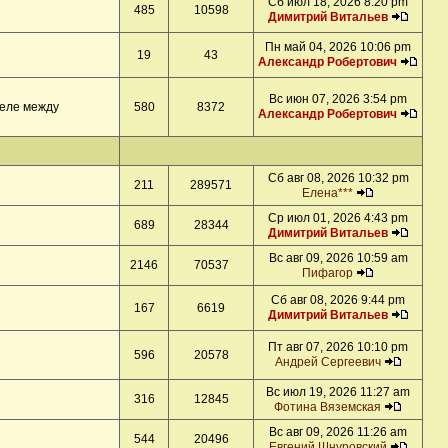
Сб июл 18, 2026 8:20 pm
485
10598
Димитрий Витальев
Пн май 04, 2026 10:06 pm
19
43
Александр Робертович
Вс июн 07, 2026 3:54 pm
деле между
580
8372
Александр Робертович
Сб авг 08, 2026 10:32 pm
211
289571
Елена***
Ср июл 01, 2026 4:43 pm
689
28344
Димитрий Витальев
Вс авг 09, 2026 10:59 am
2146
70537
Пифагор
Сб авг 08, 2026 9:44 pm
167
6619
Димитрий Витальев
Пт авг 07, 2026 10:10 pm
596
20578
Андрей Сергеевич
Вс июл 19, 2026 11:27 am
316
12845
Фотина Вяземская
Вс авг 09, 2026 11:26 am
544
20496
Евгений Шнуровский