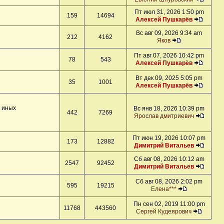
Пт июл 31, 2026 1:50 pm
159
14694
Алексей Пушкарёв
Вс авг 09, 2026 9:34 am
212
4162
Яков
Пт авг 07, 2026 10:42 pm
78
543
Алексей Пушкарёв
Вт дек 09, 2025 5:05 pm
35
1001
Алексей Пушкарёв
и иных
Вс янв 18, 2026 10:39 pm
442
7269
Ярослав дмитриевич
Пт июн 19, 2026 10:07 pm
173
12882
Димитрий Витальев
Сб авг 08, 2026 10:12 am
2547
92452
Димитрий Витальев
Сб авг 08, 2026 2:02 pm
595
19215
Елена***
Пн сен 02, 2019 11:00 pm
11768
443560
Сергей Кудеярович