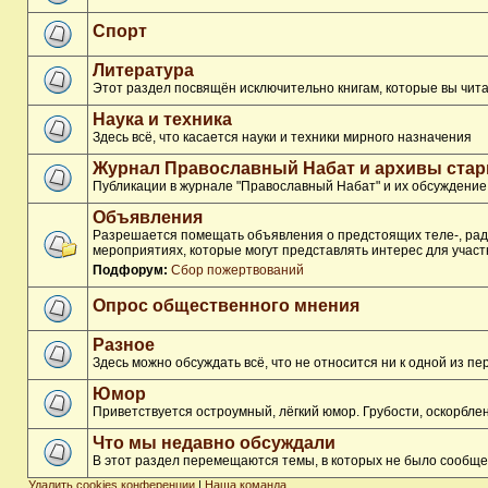
Спорт
Литература
Этот раздел посвящён исключительно книгам, которые вы чита
Наука и техника
Здесь всё, что касается науки и техники мирного назначения
Журнал Православный Набат и архивы ста
Публикации в журнале "Православный Набат" и их обсуждение
Объявления
Разрешается помещать объявления о предстоящих теле-, ради
мероприятиях, которые могут представлять интерес для участ
Подфорум:
Сбор пожертвований
Опрос общественного мнения
Разное
Здесь можно обсуждать всё, что не относится ни к одной из 
Юмор
Приветствуется остроумный, лёгкий юмор. Грубости, оскорбл
Что мы недавно обсуждали
В этот раздел перемещаются темы, в которых не было сообще
Удалить cookies конференции
|
Наша команда