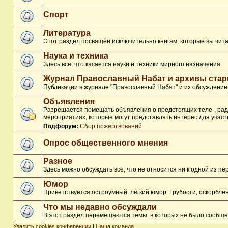
Спорт
Литература
Этот раздел посвящён исключительно книгам, которые вы чита
Наука и техника
Здесь всё, что касается науки и техники мирного назначения
Журнал Православный Набат и архивы ста
Публикации в журнале "Православный Набат" и их обсуждение
Объявления
Разрешается помещать объявления о предстоящих теле-, ради
мероприятиях, которые могут представлять интерес для участ
Подфорум:
Сбор пожертвований
Опрос общественного мнения
Разное
Здесь можно обсуждать всё, что не относится ни к одной из 
Юмор
Приветствуется остроумный, лёгкий юмор. Грубости, оскорбл
Что мы недавно обсуждали
В этот раздел перемещаются темы, в которых не было сообще
Удалить cookies конференции
|
Наша команда