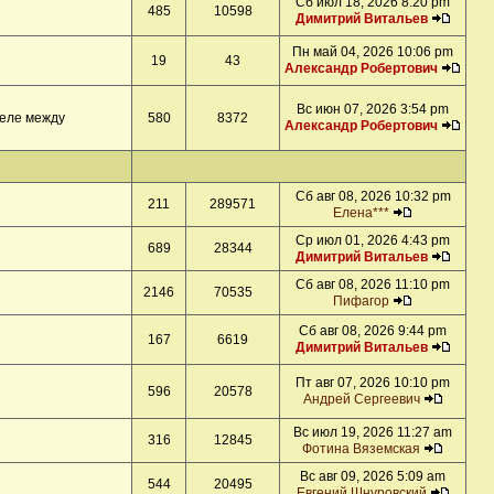
Сб июл 18, 2026 8:20 pm
485
10598
Димитрий Витальев
Пн май 04, 2026 10:06 pm
19
43
Александр Робертович
Вс июн 07, 2026 3:54 pm
деле между
580
8372
Александр Робертович
Сб авг 08, 2026 10:32 pm
211
289571
Елена***
Ср июл 01, 2026 4:43 pm
689
28344
Димитрий Витальев
Сб авг 08, 2026 11:10 pm
2146
70535
Пифагор
Сб авг 08, 2026 9:44 pm
167
6619
Димитрий Витальев
Пт авг 07, 2026 10:10 pm
596
20578
Андрей Сергеевич
Вс июл 19, 2026 11:27 am
316
12845
Фотина Вяземская
Вс авг 09, 2026 5:09 am
544
20495
Евгений Шнуровский