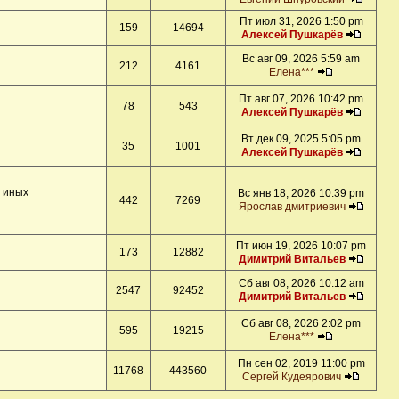
Пт июл 31, 2026 1:50 pm
159
14694
Алексей Пушкарёв
Вс авг 09, 2026 5:59 am
212
4161
Елена***
Пт авг 07, 2026 10:42 pm
78
543
Алексей Пушкарёв
Вт дек 09, 2025 5:05 pm
35
1001
Алексей Пушкарёв
и иных
Вс янв 18, 2026 10:39 pm
442
7269
Ярослав дмитриевич
Пт июн 19, 2026 10:07 pm
173
12882
Димитрий Витальев
Сб авг 08, 2026 10:12 am
2547
92452
Димитрий Витальев
Сб авг 08, 2026 2:02 pm
595
19215
Елена***
Пн сен 02, 2019 11:00 pm
11768
443560
Сергей Кудеярович