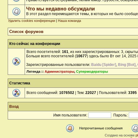
Приветствуется остроумный, лёгкий юмор. Грубости, оскорбл
Что мы недавно обсуждали
В этот раздел перемещаются темы, в которых не было сообще
Удалить cookies конференции
|
Наша команда
Список форумов
Кто сейчас на конференции
Всего посетителей:
161
, из них зарегистрированных: 3, скрыты
Больше всего посетителей (
10677
) здесь было Вт окт 14, 2025
Зарегистрированные пользователи:
Baidu [Spider]
,
Bing [Bot]
,
Легенда ::
Администраторы
,
Супермодераторы
Статистика
Всего сообщений:
1076502
| Тем:
22027
| Пользователей:
3395
Вход
Имя пользователя:
Пароль:
Непрочитанные сообщения
Создано на основе
p