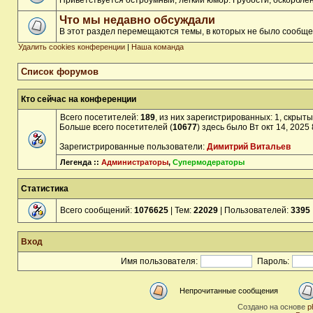
Приветствуется остроумный, лёгкий юмор. Грубости, оскорбл
Что мы недавно обсуждали
В этот раздел перемещаются темы, в которых не было сообще
Удалить cookies конференции
|
Наша команда
Список форумов
Кто сейчас на конференции
Всего посетителей:
189
, из них зарегистрированных: 1, скрыты
Больше всего посетителей (
10677
) здесь было Вт окт 14, 2025
Зарегистрированные пользователи:
Димитрий Витальев
Легенда ::
Администраторы
,
Супермодераторы
Статистика
Всего сообщений:
1076625
| Тем:
22029
| Пользователей:
3395
Вход
Имя пользователя:
Пароль:
Непрочитанные сообщения
Создано на основе
p