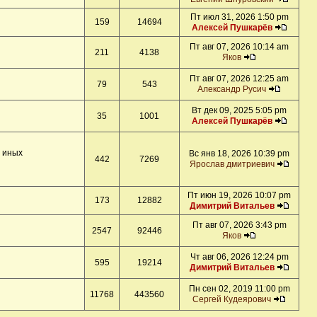
Пт июл 31, 2026 1:50 pm
159
14694
Алексей Пушкарёв
Пт авг 07, 2026 10:14 am
211
4138
Яков
Пт авг 07, 2026 12:25 am
79
543
Александр Русич
Вт дек 09, 2025 5:05 pm
35
1001
Алексей Пушкарёв
и иных
Вс янв 18, 2026 10:39 pm
442
7269
Ярослав дмитриевич
Пт июн 19, 2026 10:07 pm
173
12882
Димитрий Витальев
Пт авг 07, 2026 3:43 pm
2547
92446
Яков
Чт авг 06, 2026 12:24 pm
595
19214
Димитрий Витальев
Пн сен 02, 2019 11:00 pm
11768
443560
Сергей Кудеярович