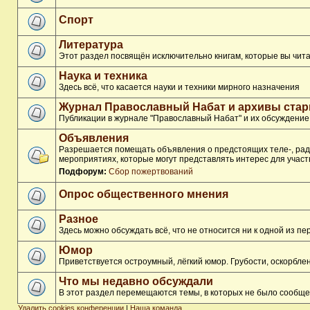
Спорт
Литература
Этот раздел посвящён исключительно книгам, которые вы чита
Наука и техника
Здесь всё, что касается науки и техники мирного назначения
Журнал Православный Набат и архивы ста
Публикации в журнале "Православный Набат" и их обсуждение
Объявления
Разрешается помещать объявления о предстоящих теле-, ради
мероприятиях, которые могут представлять интерес для участ
Подфорум:
Сбор пожертвований
Опрос общественного мнения
Разное
Здесь можно обсуждать всё, что не относится ни к одной из 
Юмор
Приветствуется остроумный, лёгкий юмор. Грубости, оскорбл
Что мы недавно обсуждали
В этот раздел перемещаются темы, в которых не было сообще
Удалить cookies конференции
|
Наша команда