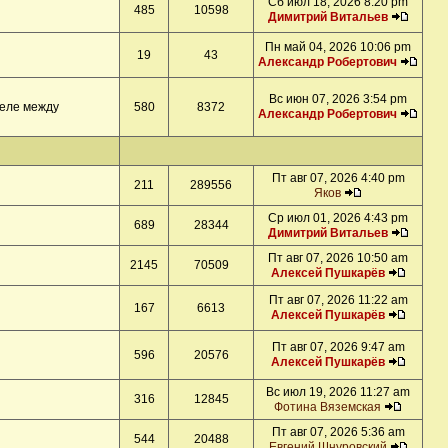
Сб июл 18, 2026 8:20 pm
485
10598
Димитрий Витальев
Пн май 04, 2026 10:06 pm
19
43
Александр Робертович
Вс июн 07, 2026 3:54 pm
деле между
580
8372
Александр Робертович
Пт авг 07, 2026 4:40 pm
211
289556
Яков
Ср июл 01, 2026 4:43 pm
689
28344
Димитрий Витальев
Пт авг 07, 2026 10:50 am
2145
70509
Алексей Пушкарёв
Пт авг 07, 2026 11:22 am
167
6613
Алексей Пушкарёв
Пт авг 07, 2026 9:47 am
596
20576
Алексей Пушкарёв
Вс июл 19, 2026 11:27 am
316
12845
Фотина Вяземская
Пт авг 07, 2026 5:36 am
544
20488
Евгений Шнуровский