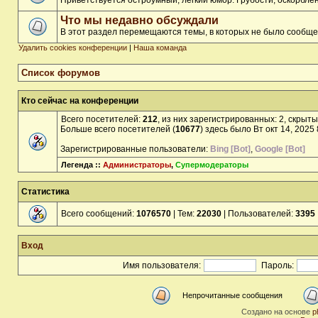
Приветствуется остроумный, лёгкий юмор. Грубости, оскорбл
Что мы недавно обсуждали
В этот раздел перемещаются темы, в которых не было сообще
Удалить cookies конференции
|
Наша команда
Список форумов
Кто сейчас на конференции
Всего посетителей:
212
, из них зарегистрированных: 2, скрыты
Больше всего посетителей (
10677
) здесь было Вт окт 14, 2025
Зарегистрированные пользователи:
Bing [Bot]
,
Google [Bot]
Легенда ::
Администраторы
,
Супермодераторы
Статистика
Всего сообщений:
1076570
| Тем:
22030
| Пользователей:
3395
Вход
Имя пользователя:
Пароль:
Непрочитанные сообщения
Создано на основе
p