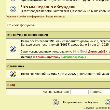
Приветствуется остроумный, лёгкий юмор. Грубости, оскорбл
Что мы недавно обсуждали
В этот раздел перемещаются темы, в которых не было сообще
Удалить cookies конференции
|
Наша команда
Список форумов
Кто сейчас на конференции
Всего посетителей:
190
, из них зарегистрированных: 2, скрыты
Больше всего посетителей (
10677
) здесь было Вт окт 14, 2025
Зарегистрированные пользователи:
Bing [Bot]
,
Димитрий Вит
Легенда ::
Администраторы
,
Супермодераторы
Статистика
Всего сообщений:
1076527
| Тем:
22027
| Пользователей:
3395
Вход
Имя пользователя:
Пароль:
Непрочитанные сообщения
Создано на основе
p