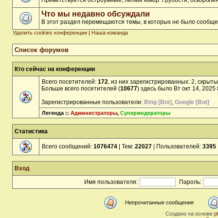
Приветствуется остроумный, лёгкий юмор. Грубости, оскорбл
Что мы недавно обсуждали
В этот раздел перемещаются темы, в которых не было сообще
Удалить cookies конференции
|
Наша команда
Список форумов
Кто сейчас на конференции
Всего посетителей:
172
, из них зарегистрированных: 2, скрыты
Больше всего посетителей (
10677
) здесь было Вт окт 14, 2025
Зарегистрированные пользователи:
Bing [Bot]
,
Google [Bot]
Легенда ::
Администраторы
,
Супермодераторы
Статистика
Всего сообщений:
1076474
| Тем:
22027
| Пользователей:
3395
Вход
Имя пользователя:
Пароль:
Непрочитанные сообщения
Создано на основе
p