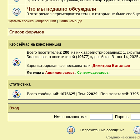
Приветствуется остроумный, лёгкий юмор. Грубости, оскорбл
Что мы недавно обсуждали
В этот раздел перемещаются темы, в которых не было сообще
Удалить cookies конференции
|
Наша команда
Список форумов
Кто сейчас на конференции
Всего посетителей:
200
, из них зарегистрированных: 1, скрыты
Больше всего посетителей (
10677
) здесь было Вт окт 14, 2025
Зарегистрированные пользователи:
Димитрий Витальев
Легенда ::
Администраторы
,
Супермодераторы
Статистика
Всего сообщений:
1076625
| Тем:
22029
| Пользователей:
3395
Вход
Имя пользователя:
Пароль:
Непрочитанные сообщения
Создано на основе
p