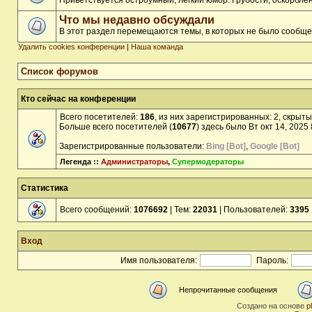
Приветствуется остроумный, лёгкий юмор. Грубости, оскорбл
Что мы недавно обсуждали
В этот раздел перемещаются темы, в которых не было сообще
Удалить cookies конференции
|
Наша команда
Список форумов
Кто сейчас на конференции
Всего посетителей:
186
, из них зарегистрированных: 2, скрыты
Больше всего посетителей (
10677
) здесь было Вт окт 14, 2025
Зарегистрированные пользователи:
Bing [Bot]
,
Google [Bot]
Легенда ::
Администраторы
,
Супермодераторы
Статистика
Всего сообщений:
1076692
| Тем:
22031
| Пользователей:
3395
Вход
Имя пользователя:
Пароль:
Непрочитанные сообщения
Создано на основе
p