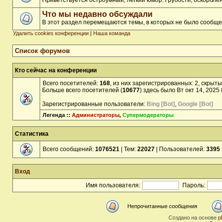
Приветствуется остроумный, лёгкий юмор. Грубости, оскорбл
Что мы недавно обсуждали
В этот раздел перемещаются темы, в которых не было сообще
Удалить cookies конференции
|
Наша команда
Список форумов
Кто сейчас на конференции
Всего посетителей:
168
, из них зарегистрированных: 2, скрыты
Больше всего посетителей (
10677
) здесь было Вт окт 14, 2025
Зарегистрированные пользователи:
Bing [Bot]
,
Google [Bot]
Легенда ::
Администраторы
,
Супермодераторы
Статистика
Всего сообщений:
1076521
| Тем:
22027
| Пользователей:
3395
Вход
Имя пользователя:
Пароль:
Непрочитанные сообщения
Создано на основе
p