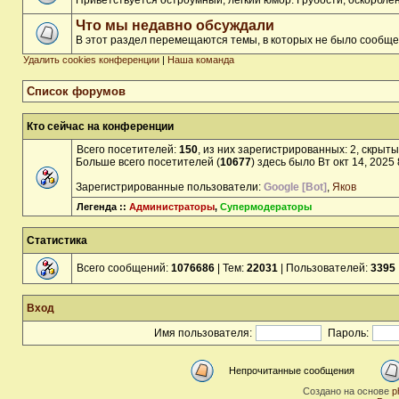
Приветствуется остроумный, лёгкий юмор. Грубости, оскорбл
Что мы недавно обсуждали
В этот раздел перемещаются темы, в которых не было сообще
Удалить cookies конференции
|
Наша команда
Список форумов
Кто сейчас на конференции
Всего посетителей:
150
, из них зарегистрированных: 2, скрыты
Больше всего посетителей (
10677
) здесь было Вт окт 14, 2025
Зарегистрированные пользователи:
Google [Bot]
,
Яков
Легенда ::
Администраторы
,
Супермодераторы
Статистика
Всего сообщений:
1076686
| Тем:
22031
| Пользователей:
3395
Вход
Имя пользователя:
Пароль:
Непрочитанные сообщения
Создано на основе
p