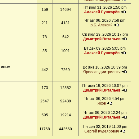
Пт июл 31, 2026 1:50 pm
159
14694
Алексей Пушкарёв
Чт авг 06, 2026 7:58 pm
211
4131
р.Б. Алексий
Ср июл 29, 2026 10:17 pm
78
542
Димитрий Витальев
Вт дек 09, 2025 5:05 pm
35
1001
Алексей Пушкарёв
и иных
Вс янв 18, 2026 10:39 pm
442
7269
Ярослав дмитриевич
Пт июн 19, 2026 10:07 pm
173
12882
Димитрий Витальев
Чт авг 06, 2026 4:54 pm
2547
92439
Яков
Чт авг 06, 2026 12:24 pm
595
19214
Димитрий Витальев
Пн сен 02, 2019 11:00 pm
11768
443560
Сергей Кудеярович