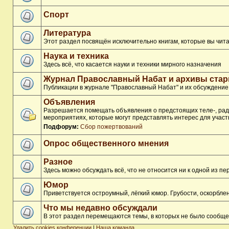
Спорт
Литература
Этот раздел посвящён исключительно книгам, которые вы чита
Наука и техника
Здесь всё, что касается науки и техники мирного назначения
Журнал Православный Набат и архивы ста
Публикации в журнале "Православный Набат" и их обсуждение
Объявления
Разрешается помещать объявления о предстоящих теле-, ради
мероприятиях, которые могут представлять интерес для участ
Подфорум:
Сбор пожертвований
Опрос общественного мнения
Разное
Здесь можно обсуждать всё, что не относится ни к одной из 
Юмор
Приветствуется остроумный, лёгкий юмор. Грубости, оскорбл
Что мы недавно обсуждали
В этот раздел перемещаются темы, в которых не было сообще
Удалить cookies конференции
|
Наша команда