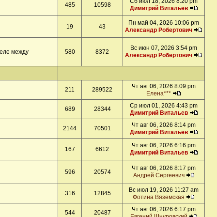
Сб июл 18, 2026 8:20 pm
485
10598
Димитрий Витальев
Пн май 04, 2026 10:06 pm
19
43
Александр Робертович
Вс июн 07, 2026 3:54 pm
деле между
580
8372
Александр Робертович
Чт авг 06, 2026 8:09 pm
211
289522
Елена***
Ср июл 01, 2026 4:43 pm
689
28344
Димитрий Витальев
Чт авг 06, 2026 8:14 pm
2144
70501
Димитрий Витальев
Чт авг 06, 2026 6:16 pm
167
6612
Димитрий Витальев
Чт авг 06, 2026 8:17 pm
596
20574
Андрей Сергеевич
Вс июл 19, 2026 11:27 am
316
12845
Фотина Вяземская
Чт авг 06, 2026 6:17 pm
544
20487
Евгений Шнуровский