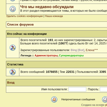
Приветствуется остроумный, лёгкий юмор. Грубости, оскорбл
Что мы недавно обсуждали
В этот раздел перемещаются темы, в которых не было сообще
Удалить cookies конференции
|
Наша команда
Список форумов
Кто сейчас на конференции
Всего посетителей:
193
, из них зарегистрированных: 2, скрыты
Больше всего посетителей (
10677
) здесь было Вт окт 14, 2025
Зарегистрированные пользователи:
Bing [Bot]
,
Елена***
Легенда ::
Администраторы
,
Супермодераторы
Статистика
Всего сообщений:
1076655
| Тем:
22031
| Пользователей:
3395
Вход
Имя пользователя:
Пароль:
Непрочитанные сообщения
Создано на основе
p