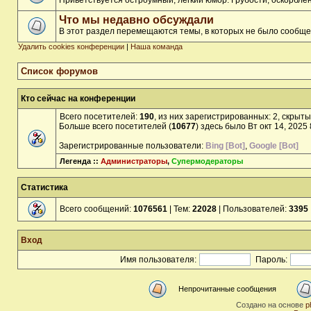
Приветствуется остроумный, лёгкий юмор. Грубости, оскорбл
Что мы недавно обсуждали
В этот раздел перемещаются темы, в которых не было сообще
Удалить cookies конференции
|
Наша команда
Список форумов
Кто сейчас на конференции
Всего посетителей:
190
, из них зарегистрированных: 2, скрыты
Больше всего посетителей (
10677
) здесь было Вт окт 14, 2025
Зарегистрированные пользователи:
Bing [Bot]
,
Google [Bot]
Легенда ::
Администраторы
,
Супермодераторы
Статистика
Всего сообщений:
1076561
| Тем:
22028
| Пользователей:
3395
Вход
Имя пользователя:
Пароль:
Непрочитанные сообщения
Создано на основе
p