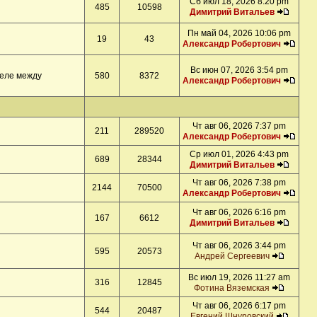
Сб июл 18, 2026 8:20 pm
485
10598
Димитрий Витальев
Пн май 04, 2026 10:06 pm
19
43
Александр Робертович
Вс июн 07, 2026 3:54 pm
деле между
580
8372
Александр Робертович
Чт авг 06, 2026 7:37 pm
211
289520
Александр Робертович
Ср июл 01, 2026 4:43 pm
689
28344
Димитрий Витальев
Чт авг 06, 2026 7:38 pm
2144
70500
Александр Робертович
Чт авг 06, 2026 6:16 pm
167
6612
Димитрий Витальев
Чт авг 06, 2026 3:44 pm
595
20573
Андрей Сергеевич
Вс июл 19, 2026 11:27 am
316
12845
Фотина Вяземская
Чт авг 06, 2026 6:17 pm
544
20487
Евгений Шнуровский