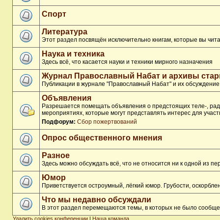
Спорт
Литература
Этот раздел посвящён исключительно книгам, которые вы чита
Наука и техника
Здесь всё, что касается науки и техники мирного назначения
Журнал Православный Набат и архивы ста
Публикации в журнале "Православный Набат" и их обсуждение
Объявления
Разрешается помещать объявления о предстоящих теле-, ради
мероприятиях, которые могут представлять интерес для участ
Подфорум:
Сбор пожертвований
Опрос общественного мнения
Разное
Здесь можно обсуждать всё, что не относится ни к одной из 
Юмор
Приветствуется остроумный, лёгкий юмор. Грубости, оскорбл
Что мы недавно обсуждали
В этот раздел перемещаются темы, в которых не было сообще
Удалить cookies конференции
|
Наша команда