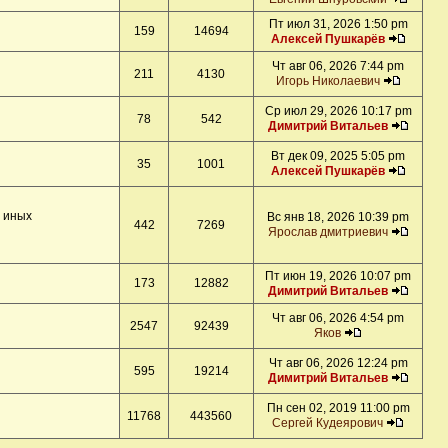
Пт июл 31, 2026 1:50 pm
159
14694
Алексей Пушкарёв
Чт авг 06, 2026 7:44 pm
211
4130
Игорь Николаевич
Ср июл 29, 2026 10:17 pm
78
542
Димитрий Витальев
Вт дек 09, 2025 5:05 pm
35
1001
Алексей Пушкарёв
и иных
Вс янв 18, 2026 10:39 pm
442
7269
Ярослав дмитриевич
Пт июн 19, 2026 10:07 pm
173
12882
Димитрий Витальев
Чт авг 06, 2026 4:54 pm
2547
92439
Яков
Чт авг 06, 2026 12:24 pm
595
19214
Димитрий Витальев
Пн сен 02, 2019 11:00 pm
11768
443560
Сергей Кудеярович