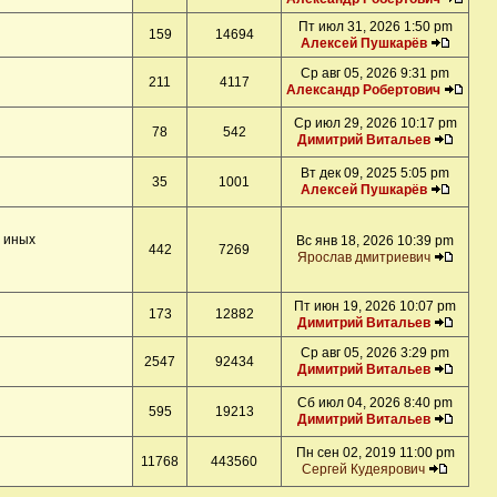
Пт июл 31, 2026 1:50 pm
159
14694
Алексей Пушкарёв
Ср авг 05, 2026 9:31 pm
211
4117
Александр Робертович
Ср июл 29, 2026 10:17 pm
78
542
Димитрий Витальев
Вт дек 09, 2025 5:05 pm
35
1001
Алексей Пушкарёв
и иных
Вс янв 18, 2026 10:39 pm
442
7269
Ярослав дмитриевич
Пт июн 19, 2026 10:07 pm
173
12882
Димитрий Витальев
Ср авг 05, 2026 3:29 pm
2547
92434
Димитрий Витальев
Сб июл 04, 2026 8:40 pm
595
19213
Димитрий Витальев
Пн сен 02, 2019 11:00 pm
11768
443560
Сергей Кудеярович