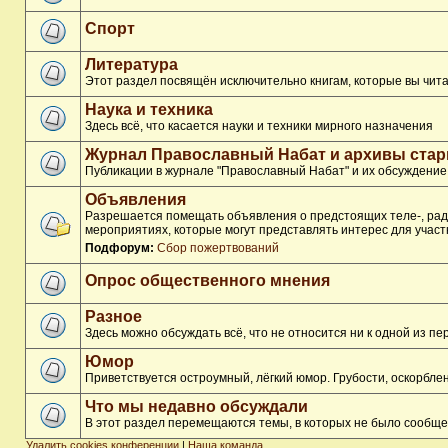
Спорт
Литература
Этот раздел посвящён исключительно книгам, которые вы чита
Наука и техника
Здесь всё, что касается науки и техники мирного назначения
Журнал Православный Набат и архивы ста
Публикации в журнале "Православный Набат" и их обсуждение
Объявления
Разрешается помещать объявления о предстоящих теле-, ради
мероприятиях, которые могут представлять интерес для участ
Подфорум:
Сбор пожертвований
Опрос общественного мнения
Разное
Здесь можно обсуждать всё, что не относится ни к одной из 
Юмор
Приветствуется остроумный, лёгкий юмор. Грубости, оскорбл
Что мы недавно обсуждали
В этот раздел перемещаются темы, в которых не было сообще
Удалить cookies конференции
|
Наша команда