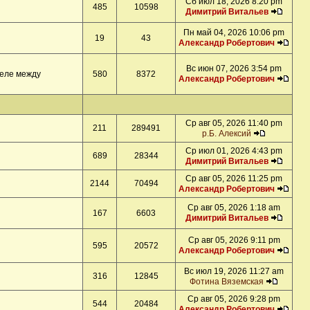
Сб июл 18, 2026 8:20 pm
485
10598
Димитрий Витальев
Пн май 04, 2026 10:06 pm
19
43
Александр Робертович
Вс июн 07, 2026 3:54 pm
деле между
580
8372
Александр Робертович
Ср авг 05, 2026 11:40 pm
211
289491
р.Б. Алексий
Ср июл 01, 2026 4:43 pm
689
28344
Димитрий Витальев
Ср авг 05, 2026 11:25 pm
2144
70494
Александр Робертович
Ср авг 05, 2026 1:18 am
167
6603
Димитрий Витальев
Ср авг 05, 2026 9:11 pm
595
20572
Александр Робертович
Вс июл 19, 2026 11:27 am
316
12845
Фотина Вяземская
Ср авг 05, 2026 9:28 pm
544
20484
Александр Робертович