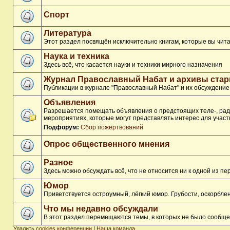
Спорт
Литература
Этот раздел посвящён исключительно книгам, которые вы чита
Наука и техника
Здесь всё, что касается науки и техники мирного назначения
Журнал Православный Набат и архивы ста
Публикации в журнале "Православный Набат" и их обсуждение
Объявления
Разрешается помещать объявления о предстоящих теле-, ради
мероприятиях, которые могут представлять интерес для участ
Подфорум:
Сбор пожертвований
Опрос общественного мнения
Разное
Здесь можно обсуждать всё, что не относится ни к одной из 
Юмор
Приветствуется остроумный, лёгкий юмор. Грубости, оскорбл
Что мы недавно обсуждали
В этот раздел перемещаются темы, в которых не было сообще
Удалить cookies конференции
|
Наша команда