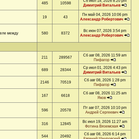
Сб июл 18, 2026 8:20 pm
485
10598
Димитрий Витальев
Пн май 04, 2026 10:06 pm
19
43
Александр Робертович
Вс июн 07, 2026 3:54 pm
деле между
580
8372
Александр Робертович
Сб авг 08, 2026 11:59 am
211
289567
Пифагор
Ср июл 01, 2026 4:43 pm
689
28344
Димитрий Витальев
Сб авг 08, 2026 1:28 pm
2146
70519
Пифагор
Сб авг 08, 2026 11:25 am
167
6618
Яков
Пт авг 07, 2026 10:10 pm
596
20578
Андрей Сергеевич
Вс июл 19, 2026 11:27 am
316
12845
Фотина Вяземская
Сб авг 08, 2026 6:14 pm
544
20492
Евгений Шнуровский