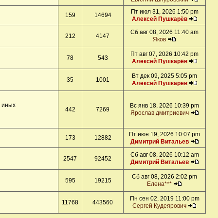
Пт июл 31, 2026 1:50 pm
159
14694
Алексей Пушкарёв
Сб авг 08, 2026 11:40 am
212
4147
Яков
Пт авг 07, 2026 10:42 pm
78
543
Алексей Пушкарёв
Вт дек 09, 2025 5:05 pm
35
1001
Алексей Пушкарёв
и иных
Вс янв 18, 2026 10:39 pm
442
7269
Ярослав дмитриевич
Пт июн 19, 2026 10:07 pm
173
12882
Димитрий Витальев
Сб авг 08, 2026 10:12 am
2547
92452
Димитрий Витальев
Сб авг 08, 2026 2:02 pm
595
19215
Елена***
Пн сен 02, 2019 11:00 pm
11768
443560
Сергей Кудеярович