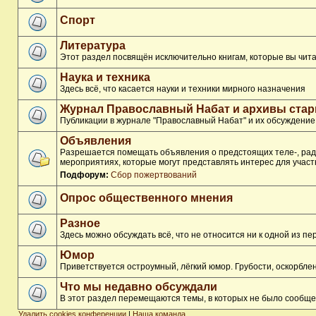
Спорт
Литература
Этот раздел посвящён исключительно книгам, которые вы чита
Наука и техника
Здесь всё, что касается науки и техники мирного назначения
Журнал Православный Набат и архивы ста
Публикации в журнале "Православный Набат" и их обсуждение
Объявления
Разрешается помещать объявления о предстоящих теле-, ради
мероприятиях, которые могут представлять интерес для участ
Подфорум:
Сбор пожертвований
Опрос общественного мнения
Разное
Здесь можно обсуждать всё, что не относится ни к одной из 
Юмор
Приветствуется остроумный, лёгкий юмор. Грубости, оскорбл
Что мы недавно обсуждали
В этот раздел перемещаются темы, в которых не было сообще
Удалить cookies конференции
|
Наша команда