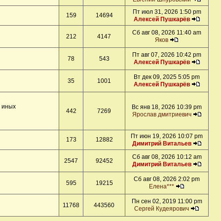
Пт июл 31, 2026 1:50 pm
159
14694
Алексей Пушкарёв
Сб авг 08, 2026 11:40 am
212
4147
Яков
Пт авг 07, 2026 10:42 pm
78
543
Алексей Пушкарёв
Вт дек 09, 2025 5:05 pm
35
1001
Алексей Пушкарёв
и иных
Вс янв 18, 2026 10:39 pm
442
7269
Ярослав дмитриевич
Пт июн 19, 2026 10:07 pm
173
12882
Димитрий Витальев
Сб авг 08, 2026 10:12 am
2547
92452
Димитрий Витальев
Сб авг 08, 2026 2:02 pm
595
19215
Елена***
Пн сен 02, 2019 11:00 pm
11768
443560
Сергей Кудеярович