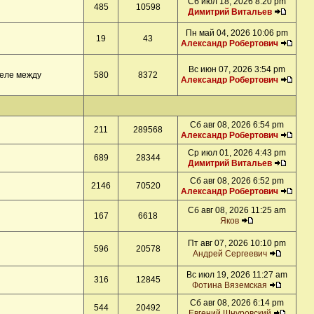
Сб июл 18, 2026 8:20 pm
485
10598
Димитрий Витальев
Пн май 04, 2026 10:06 pm
19
43
Александр Робертович
Вс июн 07, 2026 3:54 pm
деле между
580
8372
Александр Робертович
Сб авг 08, 2026 6:54 pm
211
289568
Александр Робертович
Ср июл 01, 2026 4:43 pm
689
28344
Димитрий Витальев
Сб авг 08, 2026 6:52 pm
2146
70520
Александр Робертович
Сб авг 08, 2026 11:25 am
167
6618
Яков
Пт авг 07, 2026 10:10 pm
596
20578
Андрей Сергеевич
Вс июл 19, 2026 11:27 am
316
12845
Фотина Вяземская
Сб авг 08, 2026 6:14 pm
544
20492
Евгений Шнуровский