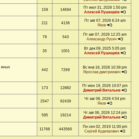
Пт июл 31, 2026 1:50 pm
159
14694
Алексей Пушкарёв
Пт авг 07, 2026 6:24 am
211
4136
Яков
Пт авг 07, 2026 12:25 am
79
543
Александр Русич
Вт дек 09, 2025 5:05 pm
35
1001
Алексей Пушкарёв
и иных
Вс янв 18, 2026 10:39 pm
442
7269
Ярослав дмитриевич
Пт июн 19, 2026 10:07 pm
173
12882
Димитрий Витальев
Чт авг 06, 2026 4:54 pm
2547
92439
Яков
Чт авг 06, 2026 12:24 pm
595
19214
Димитрий Витальев
Пн сен 02, 2019 11:00 pm
11768
443560
Сергей Кудеярович