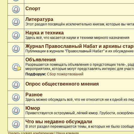
Спорт
Литература
Этот раздел посвящён исключительно книгам, которые вы чита
Наука и техника
Здесь всё, что касается науки и техники мирного назначения
Журнал Православный Набат и архивы ста
Публикации в журнале "Православный Набат" и их обсуждение
Объявления
Разрешается помещать объявления о предстоящих теле-, ради
мероприятиях, которые могут представлять интерес для участ
Подфорум:
Сбор пожертвований
Опрос общественного мнения
Разное
Здесь можно обсуждать всё, что не относится ни к одной из 
Юмор
Приветствуется остроумный, лёгкий юмор. Грубости, оскорбл
Что мы недавно обсуждали
В этот раздел перемещаются темы, в которых не было сообще
Удалить cookies конференции
|
Наша команда