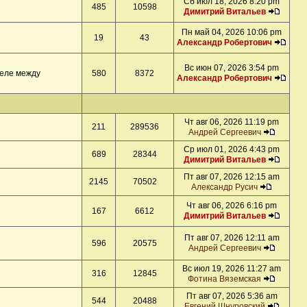
Сб июл 18, 2026 8:20 pm
485
10598
Димитрий Витальев
Пн май 04, 2026 10:06 pm
19
43
Александр Робертович
Вс июн 07, 2026 3:54 pm
деле между
580
8372
Александр Робертович
Чт авг 06, 2026 11:19 pm
211
289536
Андрей Сергеевич
Ср июл 01, 2026 4:43 pm
689
28344
Димитрий Витальев
Пт авг 07, 2026 12:15 am
2145
70502
Александр Русич
Чт авг 06, 2026 6:16 pm
167
6612
Димитрий Витальев
Пт авг 07, 2026 12:11 am
596
20575
Андрей Сергеевич
Вс июл 19, 2026 11:27 am
316
12845
Фотина Вяземская
Пт авг 07, 2026 5:36 am
544
20488
Евгений Шнуровский