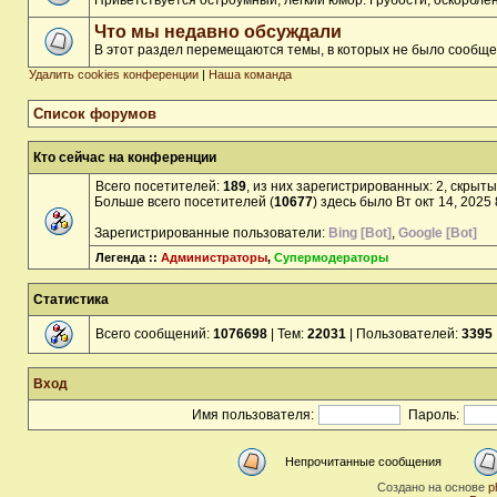
Приветствуется остроумный, лёгкий юмор. Грубости, оскорбл
Что мы недавно обсуждали
В этот раздел перемещаются темы, в которых не было сообще
Удалить cookies конференции
|
Наша команда
Список форумов
Кто сейчас на конференции
Всего посетителей:
189
, из них зарегистрированных: 2, скрыты
Больше всего посетителей (
10677
) здесь было Вт окт 14, 2025
Зарегистрированные пользователи:
Bing [Bot]
,
Google [Bot]
Легенда ::
Администраторы
,
Супермодераторы
Статистика
Всего сообщений:
1076698
| Тем:
22031
| Пользователей:
3395
Вход
Имя пользователя:
Пароль:
Непрочитанные сообщения
Создано на основе
p