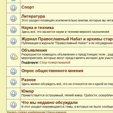
Спорт
Литература
Этот раздел посвящён исключительно книгам, которые вы чита
Наука и техника
Здесь всё, что касается науки и техники мирного назначения
Журнал Православный Набат и архивы ста
Публикации в журнале "Православный Набат" и их обсуждение
Объявления
Разрешается помещать объявления о предстоящих теле-, ради
мероприятиях, которые могут представлять интерес для участ
Подфорум:
Сбор пожертвований
Опрос общественного мнения
Разное
Здесь можно обсуждать всё, что не относится ни к одной из 
Юмор
Приветствуется остроумный, лёгкий юмор. Грубости, оскорбл
Что мы недавно обсуждали
В этот раздел перемещаются темы, в которых не было сообще
Удалить cookies конференции
|
Наша команда