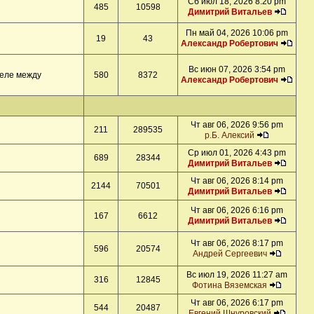
Сб июл 18, 2026 8:20 pm
485
10598
Димитрий Витальев
Пн май 04, 2026 10:06 pm
19
43
Александр Робертович
Вс июн 07, 2026 3:54 pm
деле между
580
8372
Александр Робертович
Чт авг 06, 2026 9:56 pm
211
289535
р.Б. Алексий
Ср июл 01, 2026 4:43 pm
689
28344
Димитрий Витальев
Чт авг 06, 2026 8:14 pm
2144
70501
Димитрий Витальев
Чт авг 06, 2026 6:16 pm
167
6612
Димитрий Витальев
Чт авг 06, 2026 8:17 pm
596
20574
Андрей Сергеевич
Вс июл 19, 2026 11:27 am
316
12845
Фотина Вяземская
Чт авг 06, 2026 6:17 pm
544
20487
Евгений Шнуровский