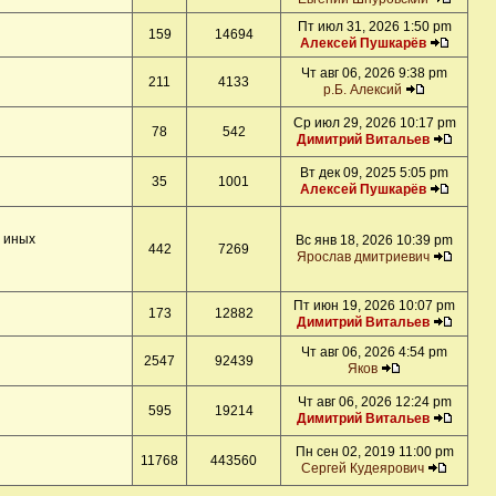
Пт июл 31, 2026 1:50 pm
159
14694
Алексей Пушкарёв
Чт авг 06, 2026 9:38 pm
211
4133
р.Б. Алексий
Ср июл 29, 2026 10:17 pm
78
542
Димитрий Витальев
Вт дек 09, 2025 5:05 pm
35
1001
Алексей Пушкарёв
и иных
Вс янв 18, 2026 10:39 pm
442
7269
Ярослав дмитриевич
Пт июн 19, 2026 10:07 pm
173
12882
Димитрий Витальев
Чт авг 06, 2026 4:54 pm
2547
92439
Яков
Чт авг 06, 2026 12:24 pm
595
19214
Димитрий Витальев
Пн сен 02, 2019 11:00 pm
11768
443560
Сергей Кудеярович