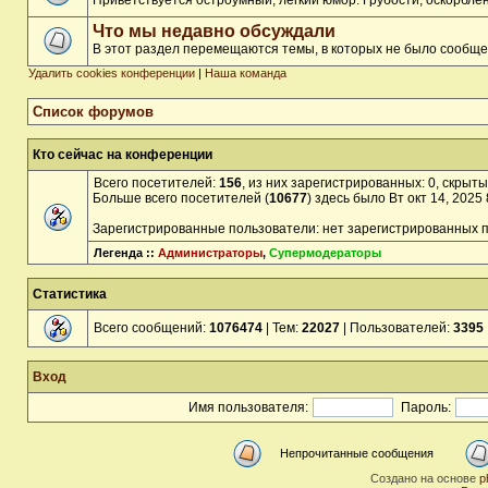
Приветствуется остроумный, лёгкий юмор. Грубости, оскорбл
Что мы недавно обсуждали
В этот раздел перемещаются темы, в которых не было сообще
Удалить cookies конференции
|
Наша команда
Список форумов
Кто сейчас на конференции
Всего посетителей:
156
, из них зарегистрированных: 0, скрыты
Больше всего посетителей (
10677
) здесь было Вт окт 14, 2025
Зарегистрированные пользователи: нет зарегистрированных 
Легенда ::
Администраторы
,
Супермодераторы
Статистика
Всего сообщений:
1076474
| Тем:
22027
| Пользователей:
3395
Вход
Имя пользователя:
Пароль:
Непрочитанные сообщения
Создано на основе
p