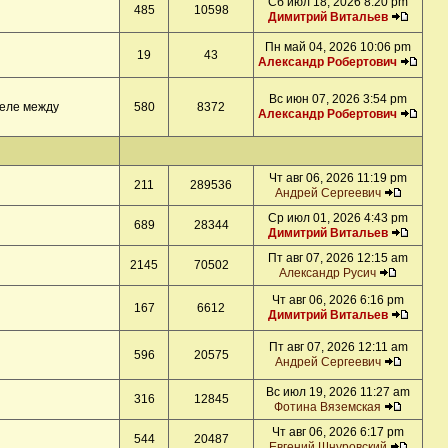
Сб июл 18, 2026 8:20 pm
485
10598
Димитрий Витальев
Пн май 04, 2026 10:06 pm
19
43
Александр Робертович
Вс июн 07, 2026 3:54 pm
деле между
580
8372
Александр Робертович
Чт авг 06, 2026 11:19 pm
211
289536
Андрей Сергеевич
Ср июл 01, 2026 4:43 pm
689
28344
Димитрий Витальев
Пт авг 07, 2026 12:15 am
2145
70502
Александр Русич
Чт авг 06, 2026 6:16 pm
167
6612
Димитрий Витальев
Пт авг 07, 2026 12:11 am
596
20575
Андрей Сергеевич
Вс июл 19, 2026 11:27 am
316
12845
Фотина Вяземская
Чт авг 06, 2026 6:17 pm
544
20487
Евгений Шнуровский