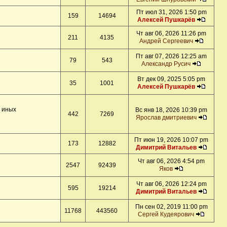
Пт июл 31, 2026 1:50 pm
159
14694
Алексей Пушкарёв
Чт авг 06, 2026 11:26 pm
211
4135
Андрей Сергеевич
Пт авг 07, 2026 12:25 am
79
543
Александр Русич
Вт дек 09, 2025 5:05 pm
35
1001
Алексей Пушкарёв
и иных
Вс янв 18, 2026 10:39 pm
442
7269
Ярослав дмитриевич
Пт июн 19, 2026 10:07 pm
173
12882
Димитрий Витальев
Чт авг 06, 2026 4:54 pm
2547
92439
Яков
Чт авг 06, 2026 12:24 pm
595
19214
Димитрий Витальев
Пн сен 02, 2019 11:00 pm
11768
443560
Сергей Кудеярович