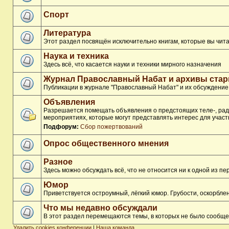
Спорт
Литература
Этот раздел посвящён исключительно книгам, которые вы чита
Наука и техника
Здесь всё, что касается науки и техники мирного назначения
Журнал Православный Набат и архивы ста
Публикации в журнале "Православный Набат" и их обсуждение
Объявления
Разрешается помещать объявления о предстоящих теле-, ради
мероприятиях, которые могут представлять интерес для участ
Подфорум:
Сбор пожертвований
Опрос общественного мнения
Разное
Здесь можно обсуждать всё, что не относится ни к одной из 
Юмор
Приветствуется остроумный, лёгкий юмор. Грубости, оскорбл
Что мы недавно обсуждали
В этот раздел перемещаются темы, в которых не было сообще
Удалить cookies конференции
|
Наша команда