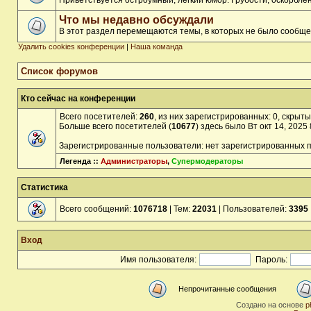
Приветствуется остроумный, лёгкий юмор. Грубости, оскорбл
Что мы недавно обсуждали
В этот раздел перемещаются темы, в которых не было сообще
Удалить cookies конференции
|
Наша команда
Список форумов
Кто сейчас на конференции
Всего посетителей:
260
, из них зарегистрированных: 0, скрыты
Больше всего посетителей (
10677
) здесь было Вт окт 14, 2025
Зарегистрированные пользователи: нет зарегистрированных 
Легенда ::
Администраторы
,
Супермодераторы
Статистика
Всего сообщений:
1076718
| Тем:
22031
| Пользователей:
3395
Вход
Имя пользователя:
Пароль:
Непрочитанные сообщения
Создано на основе
p