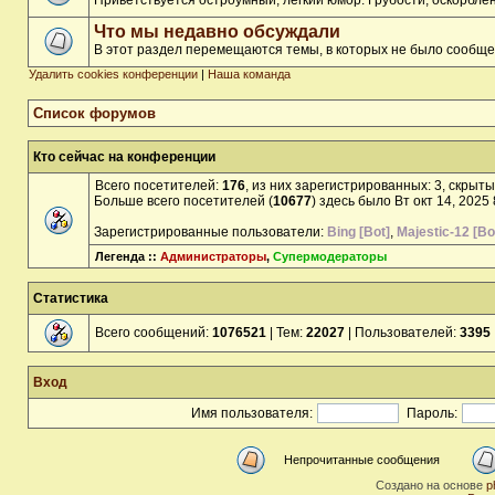
Приветствуется остроумный, лёгкий юмор. Грубости, оскорбл
Что мы недавно обсуждали
В этот раздел перемещаются темы, в которых не было сообще
Удалить cookies конференции
|
Наша команда
Список форумов
Кто сейчас на конференции
Всего посетителей:
176
, из них зарегистрированных: 3, скрыты
Больше всего посетителей (
10677
) здесь было Вт окт 14, 2025
Зарегистрированные пользователи:
Bing [Bot]
,
Majestic-12 [Bo
Легенда ::
Администраторы
,
Супермодераторы
Статистика
Всего сообщений:
1076521
| Тем:
22027
| Пользователей:
3395
Вход
Имя пользователя:
Пароль:
Непрочитанные сообщения
Создано на основе
p