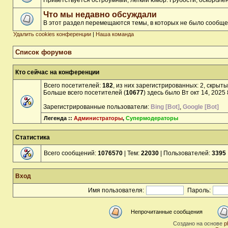
Приветствуется остроумный, лёгкий юмор. Грубости, оскорбл
Что мы недавно обсуждали
В этот раздел перемещаются темы, в которых не было сообще
Удалить cookies конференции
|
Наша команда
Список форумов
Кто сейчас на конференции
Всего посетителей:
182
, из них зарегистрированных: 2, скрыты
Больше всего посетителей (
10677
) здесь было Вт окт 14, 2025
Зарегистрированные пользователи:
Bing [Bot]
,
Google [Bot]
Легенда ::
Администраторы
,
Супермодераторы
Статистика
Всего сообщений:
1076570
| Тем:
22030
| Пользователей:
3395
Вход
Имя пользователя:
Пароль:
Непрочитанные сообщения
Создано на основе
p