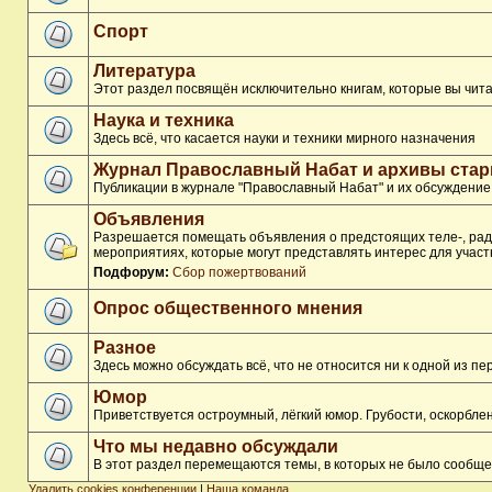
Спорт
Литература
Этот раздел посвящён исключительно книгам, которые вы чита
Наука и техника
Здесь всё, что касается науки и техники мирного назначения
Журнал Православный Набат и архивы ста
Публикации в журнале "Православный Набат" и их обсуждение
Объявления
Разрешается помещать объявления о предстоящих теле-, ради
мероприятиях, которые могут представлять интерес для участ
Подфорум:
Сбор пожертвований
Опрос общественного мнения
Разное
Здесь можно обсуждать всё, что не относится ни к одной из 
Юмор
Приветствуется остроумный, лёгкий юмор. Грубости, оскорбл
Что мы недавно обсуждали
В этот раздел перемещаются темы, в которых не было сообще
Удалить cookies конференции
|
Наша команда