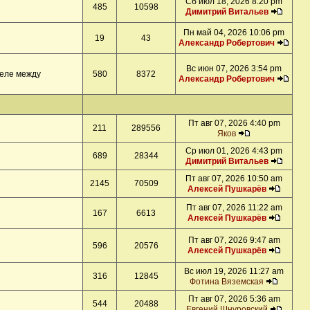
Сб июл 18, 2026 8:20 pm
485
10598
Димитрий Витальев
Пн май 04, 2026 10:06 pm
19
43
Александр Робертович
Вс июн 07, 2026 3:54 pm
деле между
580
8372
Александр Робертович
Пт авг 07, 2026 4:40 pm
211
289556
Яков
Ср июл 01, 2026 4:43 pm
689
28344
Димитрий Витальев
Пт авг 07, 2026 10:50 am
2145
70509
Алексей Пушкарёв
Пт авг 07, 2026 11:22 am
167
6613
Алексей Пушкарёв
Пт авг 07, 2026 9:47 am
596
20576
Алексей Пушкарёв
Вс июл 19, 2026 11:27 am
316
12845
Фотина Вяземская
Пт авг 07, 2026 5:36 am
544
20488
Евгений Шнуровский