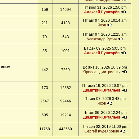
Пт июл 31, 2026 1:50 pm
159
14694
Алексей Пушкарёв
Пт авг 07, 2026 10:14 am
211
4138
Яков
Пт авг 07, 2026 12:25 am
79
543
Александр Русич
Вт дек 09, 2025 5:05 pm
35
1001
Алексей Пушкарёв
и иных
Вс янв 18, 2026 10:39 pm
442
7269
Ярослав дмитриевич
Пт июн 19, 2026 10:07 pm
173
12882
Димитрий Витальев
Пт авг 07, 2026 3:43 pm
2547
92446
Яков
Чт авг 06, 2026 12:24 pm
595
19214
Димитрий Витальев
Пн сен 02, 2019 11:00 pm
11768
443560
Сергей Кудеярович