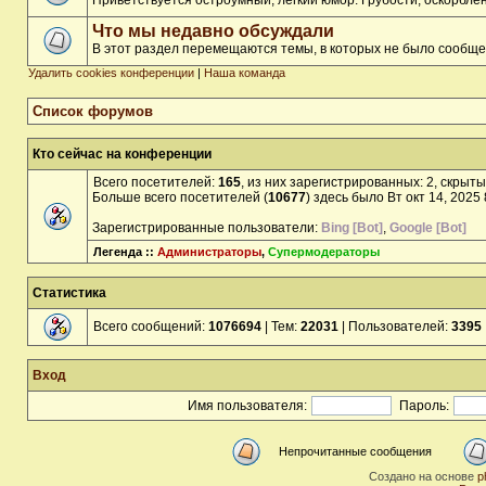
Приветствуется остроумный, лёгкий юмор. Грубости, оскорбл
Что мы недавно обсуждали
В этот раздел перемещаются темы, в которых не было сообще
Удалить cookies конференции
|
Наша команда
Список форумов
Кто сейчас на конференции
Всего посетителей:
165
, из них зарегистрированных: 2, скрыты
Больше всего посетителей (
10677
) здесь было Вт окт 14, 2025
Зарегистрированные пользователи:
Bing [Bot]
,
Google [Bot]
Легенда ::
Администраторы
,
Супермодераторы
Статистика
Всего сообщений:
1076694
| Тем:
22031
| Пользователей:
3395
Вход
Имя пользователя:
Пароль:
Непрочитанные сообщения
Создано на основе
p