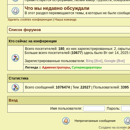
Приветствуется остроумный, лёгкий юмор. Грубости, оскорбл
Что мы недавно обсуждали
В этот раздел перемещаются темы, в которых не было сообще
Удалить cookies конференции
|
Наша команда
Список форумов
Кто сейчас на конференции
Всего посетителей:
180
, из них зарегистрированных: 2, скрыты
Больше всего посетителей (
10677
) здесь было Вт окт 14, 2025
Зарегистрированные пользователи:
Bing [Bot]
,
Google [Bot]
Легенда ::
Администраторы
,
Супермодераторы
Статистика
Всего сообщений:
1076474
| Тем:
22027
| Пользователей:
3395
Вход
Имя пользователя:
Пароль:
Непрочитанные сообщения
Создано на основе
p