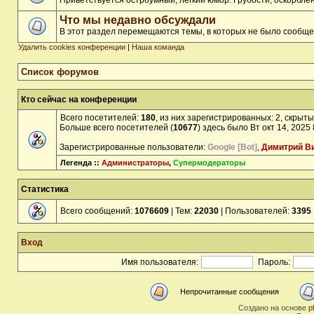
Приветствуется остроумный, лёгкий юмор. Грубости, оскорбл
Что мы недавно обсуждали
В этот раздел перемещаются темы, в которых не было сообще
Удалить cookies конференции
|
Наша команда
Список форумов
Кто сейчас на конференции
Всего посетителей:
180
, из них зарегистрированных: 2, скрыты
Больше всего посетителей (
10677
) здесь было Вт окт 14, 2025
Зарегистрированные пользователи:
Google [Bot]
,
Димитрий В
Легенда ::
Администраторы
,
Супермодераторы
Статистика
Всего сообщений:
1076609
| Тем:
22030
| Пользователей:
3395
Вход
Имя пользователя:
Пароль:
Непрочитанные сообщения
Создано на основе
p